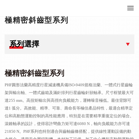
極精密斜齒型系列
系列選擇
極精密斜齒型系列
PHF圓形法蘭高精度行星減速機具備ISO-9409規格法蘭、一體式行星齒輪
架與輸出軸、一體式齒箱及滿針排列行星齒輪針狀軸承。尺寸框號最大可
達255 mm。高扭矩輸出與高徑向負載能力，運轉噪音極低。最佳背隙可
達1 弧分。高效能、精準、可靠、壽命長等極佳產品特性，最適合精準定
位和高動態運動控制的高性能應用，特別是在需要精準重復定位的場合。
滾錐軸承的設計，使得容許彎曲力矩可達6080 N，軸向負載能力亦可達
21850 N。PHF系列也特別適合與齒軸齒條搭配，提供線性運動設備的動