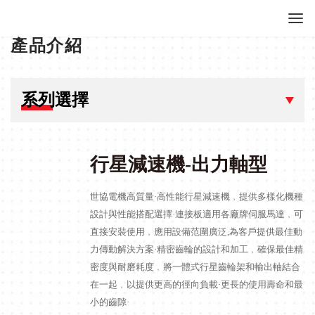
產品介紹
系列選擇
行星減速機-出力軸型
世協電機高質量·高性能行星減速機﹐提供多樣化機種
設計與性能搭配選擇·連接板適用各廠牌伺服馬達﹐可
直接安裝使用﹐應用設備范圍廣泛,為客戶提供最佳動
力傳動解決方案·精密齒輪的設計和加工﹐確保最佳精
密度與耐磨耗度﹐將一體式行星齒輪架和輸出軸結合
在一起﹐以提供更高的徑向負載·更長的使用壽命和最
小的齒隙·