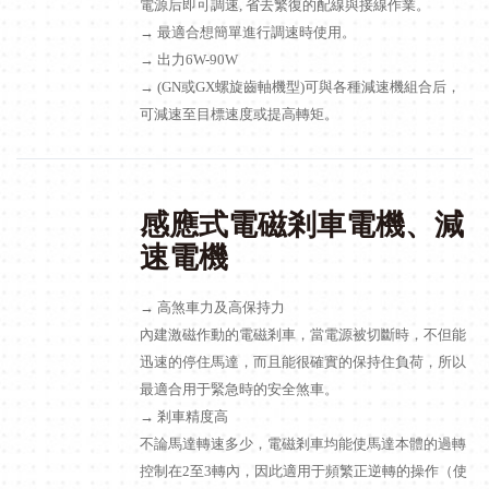
電源后即可調速, 省去繁復的配線與接線作業。
→ 最適合想簡單進行調速時使用。
→ 出力6W-90W
→ (GN或GX螺旋齒軸機型)可與各種減速機組合后，
可減速至目標速度或提高轉矩。
感應式電磁剎車電機、減
速電機
→ 高煞車力及高保持力
內建激磁作動的電磁剎車，當電源被切斷時，不但能
迅速的停住馬達，而且能很確實的保持住負荷，所以
最適合用于緊急時的安全煞車。
→ 剎車精度高
不論馬達轉速多少，電磁剎車均能使馬達本體的過轉
控制在2至3轉內，因此適用于頻繁正逆轉的操作（使