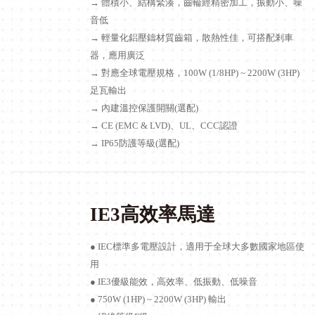
→ 體積小、結構緊湊，齒輪經精密加工，振動小、噪
音低
→ 輕量化鋁壓鑄材質齒箱，散熱性佳，可搭配剎車
器，應用廣泛
→ 對應全球電壓規格，100W (1/8HP) ~ 2200W (3HP)
足瓦輸出
→ 內建溫控保護開關(選配)
→ CE (EMC & LVD)、UL、CCC認證
→ IP65防護等級(選配)
IE3高效率馬達
● IEC標準多電壓設計，適用于全球大多數國家地區使
用
● IE3優級能效，高效率、低振動、低噪音
● 750W (1HP) ~ 2200W (3HP) 輸出