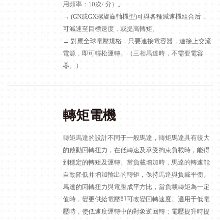
用頻率：10次/ 分）。
→ (GN或GX螺旋齒軸機型)可與各種減速機組合后，
可減速至目標速度，或提高轉矩。
→ 對應全球電壓規格，只要連接電容器，連接上交流
電源，即可輕松運轉。（三相馬達時，不需要電容
器。）
轉矩電機
轉矩馬達的設計不同于一般馬達，轉矩馬達具有較大
的啟動回轉扭力，在低轉速及承受拘束負載時，能得
到穩定的轉矩及運轉。當負載增加時，馬達的轉速能
自動降低并增加輸出的轉矩，保持馬達與負載平衡。
馬達的回轉扭力與電壓成平方比，當負載轉矩為一定
值時，變更供給電壓即可改變回轉速度。適用于低電
壓時，使低速度運轉中的對象逆回轉；電壓提升時提