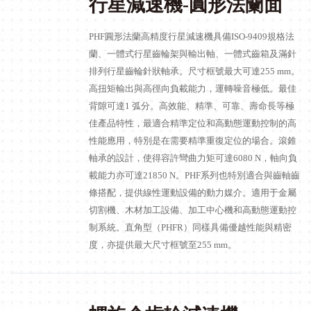
行星減速機-圓形法蘭面
PHF圓形法蘭高精度行星減速機具備ISO-9409規格法
蘭、一體式行星齒輪架與輸出軸、一體式齒箱及滿針
排列行星齒輪針狀軸承。尺寸框號最大可達255 mm。
高扭矩輸出與高徑向負載能力，運轉噪音極低。最佳
背隙可達1 弧分。高效能、精準、可靠、壽命長等極
佳產品特性，最適合精準定位和高動態運動控制的高
性能應用，特別是在需要精準重復定位的場合。滾錐
軸承的設計，使得容許彎曲力矩可達6080 N，軸向負
載能力亦可達21850 N。PHF系列也特別適合與齒軸齒
條搭配，提供線性運動設備的動力媒介。適用于金屬
切割機、木材加工設備、加工中心機和高動態運動控
制系統。直角型（PHFR）同樣具備優越性能與精密
度，亦提供最大尺寸框號至255 mm。