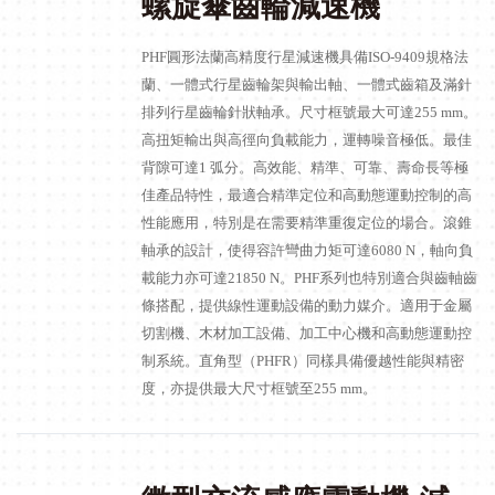
螺旋傘齒輪減速機
PHF圓形法蘭高精度行星減速機具備ISO-9409規格法
蘭、一體式行星齒輪架與輸出軸、一體式齒箱及滿針
排列行星齒輪針狀軸承。尺寸框號最大可達255 mm。
高扭矩輸出與高徑向負載能力，運轉噪音極低。最佳
背隙可達1 弧分。高效能、精準、可靠、壽命長等極
佳產品特性，最適合精準定位和高動態運動控制的高
性能應用，特別是在需要精準重復定位的場合。滾錐
軸承的設計，使得容許彎曲力矩可達6080 N，軸向負
載能力亦可達21850 N。PHF系列也特別適合與齒軸齒
條搭配，提供線性運動設備的動力媒介。適用于金屬
切割機、木材加工設備、加工中心機和高動態運動控
制系統。直角型（PHFR）同樣具備優越性能與精密
度，亦提供最大尺寸框號至255 mm。