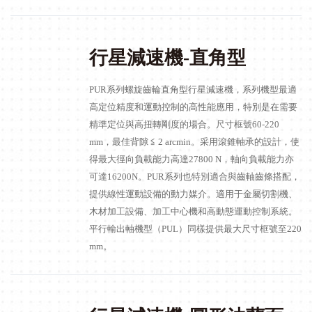
行星減速機-直角型
PUR系列螺旋齒輪直角型行星減速機，系列機型最適
高定位精度和運動控制的高性能應用，特別是在需要
精準定位與高扭轉剛度的場合。尺寸框號60-220
mm，最佳背隙 ≦ 2 arcmin。采用滾錐軸承的設計，使
得最大徑向負載能力高達27800 N，軸向負載能力亦
可達16200N。PUR系列也特別適合與齒軸齒條搭配，
提供線性運動設備的動力媒介。適用于金屬切割機、
木材加工設備、加工中心機和高動態運動控制系統。
平行輸出軸機型（PUL）同樣提供最大尺寸框號至220
mm。