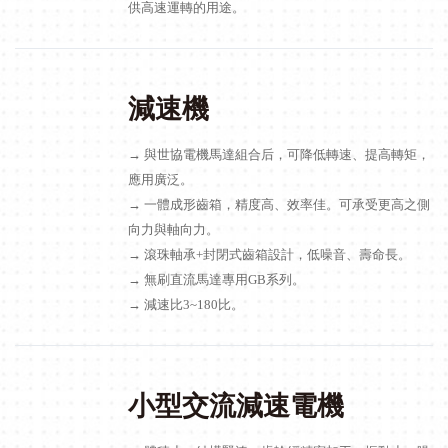
供高速運轉的用途。
減速機
→ 與世協電機馬達組合后，可降低轉速、提高轉矩，
應用廣泛。
→ 一體成形齒箱，精度高、效率佳。可承受更高之側
向力與軸向力。
→ 滾珠軸承+封閉式齒箱設計，低噪音、壽命長。
→ 無刷直流馬達專用GB系列。
→ 減速比3~180比。
小型交流減速電機