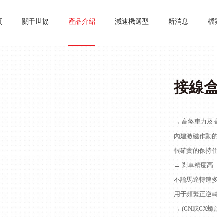
頁
關于世協
產品介紹
減速機選型
新消息
檔
接線
→ 高煞車力及
內建激磁作動
很確實的保持
→ 剎車精度高
不論馬達轉速多
用于頻繁正逆轉
→ (GN或G