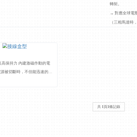
轉矩。
→ 對應全球電
（三相馬達時
及高保持力 內建激磁作動的電
電源被切斷時，不但能迅速的停
且能很確實的保持住負荷，所以
急時的安全煞車。 → 剎車精
..
共
1
頁
1
條記錄