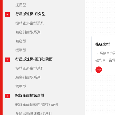
泛用型
行星減速機-直角型
極精密斜齒型系列
精密斜齒型系列
精密型
接線盒型
標準型
→ 高煞車力
行星減速機-圓形法蘭面
磁剎車，當
住馬達，而
極精密斜齒型系列
最適合用于緊
精密斜齒型系列
度高 不論馬達.
標準型
螺旋傘齒輪減速機
螺旋傘齒輪轉向器PTS系列
多輸出軸減速機PT系列