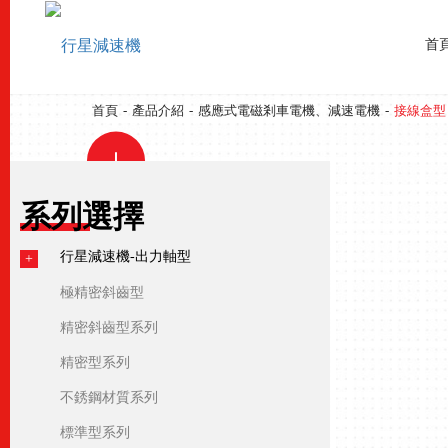
接線盒型
首
首頁
-
產品介紹
-
感應式電磁剎車電機、減速電機
-
接線盒型
系列選擇
行星減速機-出力軸型
極精密斜齒型
精密斜齒型系列
精密型系列
不銹鋼材質系列
標準型系列