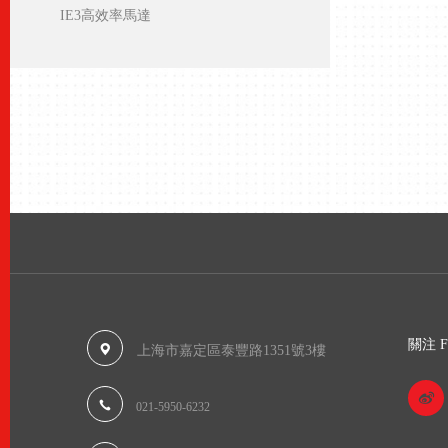
IE3高效率馬達
關注 Fo
上海市嘉定區泰豐路1351號3樓
021-5950-6232