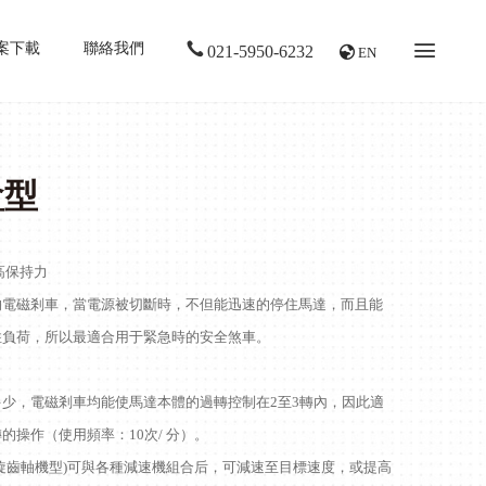
案下載
聯絡我們
021-5950-6232
EN
盒型
高保持力
的電磁剎車，當電源被切斷時，不但能迅速的停住馬達，而且能
住負荷，所以最適合用于緊急時的安全煞車。
少，電磁剎車均能使馬達本體的過轉控制在2至3轉內，因此適
的操作（使用頻率：10次/ 分）。
X螺旋齒軸機型)可與各種減速機組合后，可減速至目標速度，或提高