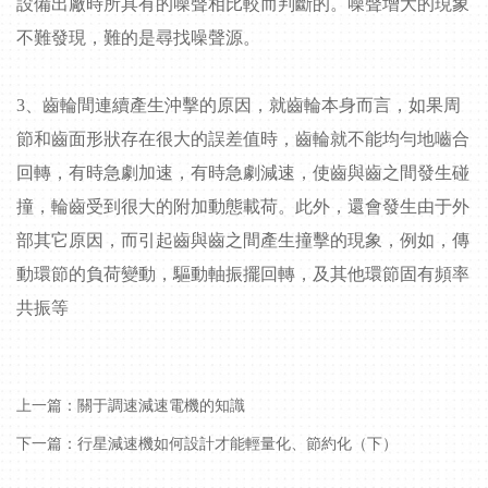
設備出廠時所具有的噪聲相比較而判斷的。噪聲增大的現象
不難發現，難的是尋找噪聲源。
3
、齒輪間連續產生沖擊的原因，就齒輪本身而言，如果周
節和齒面形狀存在很大的誤差值時，齒輪就不能均勻地嚙合
回轉，有時急劇加速，有時急劇減速，使齒與齒之間發生碰
撞，輪齒受到很大的附加動態載荷。此外，還會發生由于外
部其它原因，而引起齒與齒之間產生撞擊的現象，例如，傳
動環節的負荷變動，驅動軸振擺回轉，及其他環節固有頻率
共振等
上一篇：
關于調速減速電機的知識
下一篇：
行星減速機如何設計才能輕量化、節約化（下）